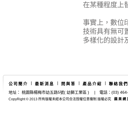
在某種程度上
事實上，數位
技術具有無可
多樣化的設計
|
|
|
|
公司簡介
最新消息
問與答
產品介紹
聯絡我
地址： 桃園縣楊梅市幼五路5號( 幼獅工業區 ) | 電話：(03) 464-414
CopyRight © 2013 所有版權未經本公司合法授權任意複制 版權必究
蘋果網